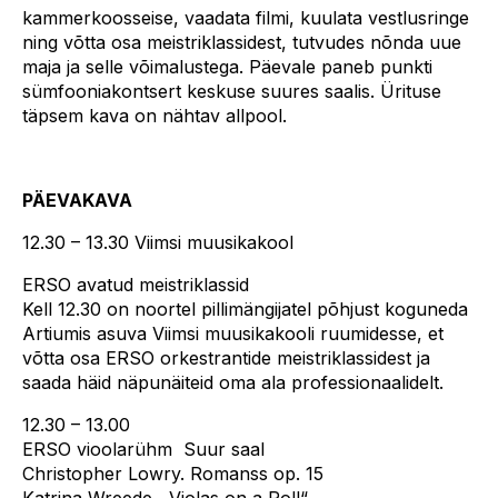
kammerkoosseise, vaadata filmi, kuulata vestlusringe
ning võtta osa meistriklassidest, tutvudes nõnda uue
maja ja selle võimalustega. Päevale paneb punkti
sümfooniakontsert keskuse suures saalis. Ürituse
täpsem kava on nähtav allpool.
PÄEVAKAVA
12.30 – 13.30 Viimsi muusikakool
ERSO avatud meistriklassid
Kell 12.30 on noortel pillimängijatel põhjust koguneda
Artiumis asuva Viimsi muusikakooli ruumidesse, et
võtta osa ERSO orkestrantide meistriklassidest ja
saada häid näpunäiteid oma ala professionaalidelt.
12.30 – 13.00
ERSO vioolarühm Suur saal
Christopher Lowry. Romanss op. 15
Katrina Wreede. „Violas on a Roll“