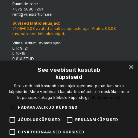
Ruumide rent:
+372 5886 1261
rent@viimsiartium.ee
Suvised lahtiolekuajad:
21.06–02.08 avatud ainult sündmuste ajal. Alates 03.08
tavapärased lahtiolekuajad.
Viimsi Artiumi avamisajad:
E-R 9-21
L 10-19
P SULETUD
×
*Tulenevalt eriüritustest võivad maja lahtioleku ajad
See veebisait kasutab
jooksvalt muutuda.
küpsiseid
Viimsi Artiumi tünnigalerii:
See veebisait kasutab kasutajakogemuse parandamiseks
K-R 15-19
küpsiseid. Meie veebisaiti kasutades nõustute kooskõlas meie
L 12-19
küpsisepoliitikaga kõikide küpsistega.
Rohkem teavet
P 12-17
Kohvik & catering:
HÄDAVAJALIKUD KÜPSISED
Vesipapi Buffet & Catering
kalvi.sedrik@mail.ee
JÕUDLUSKÜPSISED
REKLAAMKÜPSISED
NB! Kohvik on avatud tund enne sündmuse algust!
FUNKTSIONAALSED KÜPSISED