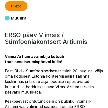
Piletid
Muusika
ERSO päev Viimsis /
Sümfooniakontsert Artiumis
Viimsi Artium avaneb ja kutsub
taasiseseisvumispäeval külla!
Eesti Riiklik Sümfooniaorkester tuleb 20. augustil välja
oma kodusest Estonia kontserdisaalist Tallinna
kesklinnas ja täidab äsja looduse rüpes avatud
kultuuri- ja hariduskeskuse Viimsi Artium terveks
päevaks muusikaga.
Keskpäevast õhtutundideni on publikul võimalik
Artiumi vastvalminud saalides kuulata ERSO