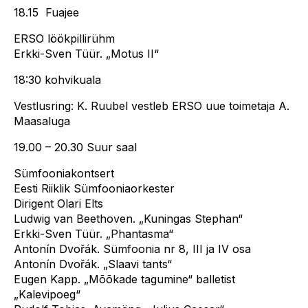
18.15 Fuajee
ERSO löökpillirühm
Erkki-Sven Tüür. „Motus II“
18:30 kohvikuala
Vestlusring: K. Ruubel vestleb ERSO uue toimetaja A.
Maasaluga
19.00 – 20.30 Suur saal
Sümfooniakontsert
Eesti Riiklik Sümfooniaorkester
Dirigent Olari Elts
Ludwig van Beethoven. „Kuningas Stephan“
Erkki-Sven Tüür. „Phantasma“
Antonín Dvořák. Sümfoonia nr 8, III ja IV osa
Antonín Dvořák. „Slaavi tants“
Eugen Kapp. „Mõõkade tagumine“ balletist
„Kalevipoeg“