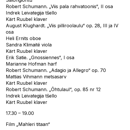
Robert Schumann. „Viis pala rahvatoonis“, II osa
Indrek Leivategija tšello
Kärt Ruubel klaver
August Klughardt. „Viis pilliroolaulu“ op. 28, III ja IV
osa
Heli Ernits oboe
Sandra Klimaité viola
Kärt Ruubel klaver
Erik Satie. „Gnossiennes“, I osa
Marianne Hofman harf
Robert Schumann. „Adagio ja Allegro“ op. 70
Mattias Vihmann metsasarv
Kärt Ruubel klaver
Robert Schumann. „Õhtulaul“, op. 85 nr 12
Indrek Leivategija tšello
Kärt Ruubel klaver
17.30 – 19.00
Film „Mahleri titaan“