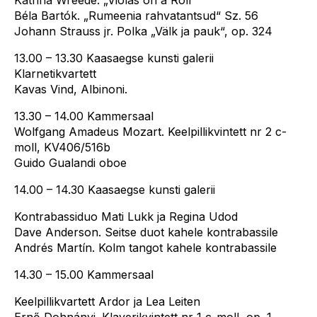
Béla Bartók. „Rumeenia rahvatantsud“ Sz. 56
Johann Strauss jr. Polka „Välk ja pauk“, op. 324
13.00 – 13.30 Kaasaegse kunsti galerii
Klarnetikvartett
Kavas Vind, Albinoni.
13.30 – 14.00 Kammersaal
Wolfgang Amadeus Mozart. Keelpillikvintett nr 2 c-
moll, KV406/516b
Guido Gualandi oboe
14.00 – 14.30 Kaasaegse kunsti galerii
Kontrabassiduo Mati Lukk ja Regina Udod
Dave Anderson. Seitse duot kahele kontrabassile
Andrés Martín. Kolm tangot kahele kontrabassile
14.30 – 15.00 Kammersaal
Keelpillikvartett Ardor ja Lea Leiten
Ernő Dohnányi. Klaverikvintett nr 1 c-moll, op. 1