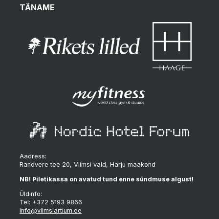
TÄNAME
Aadress:
Randvere tee 20, Viimsi vald, Harju maakond
NB! Piletikassa on avatud tund enne sündmuse algust!
Üldinfo:
Tel: +372 5193 9866
info@viimsiartium.ee