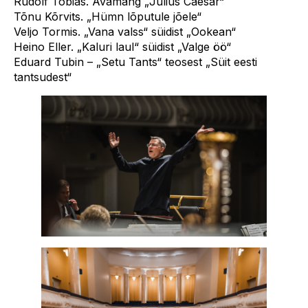
Rudolf Tobias. Avamäng „Julius Caesar“
Tõnu Kõrvits. „Hümn lõputule jõele“
Veljo Tormis. „Vana valss“ süidist „Ookean“
Heino Eller. „Kaluri laul“ süidist „Valge öö“
Eduard Tubin – „Setu Tants“ teosest „Süit eesti
tantsudest“