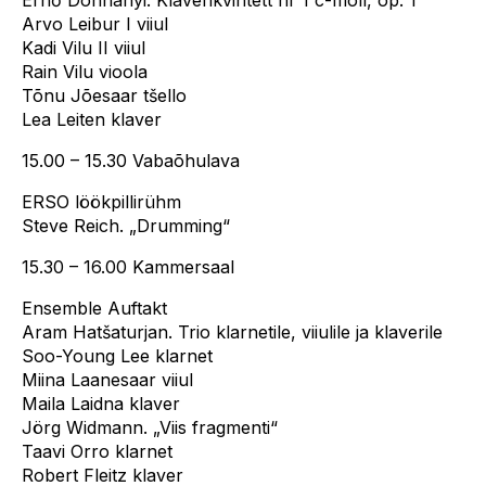
Arvo Leibur I viiul
Kadi Vilu II viiul
Rain Vilu vioola
Tõnu Jõesaar tšello
Lea Leiten klaver
15.00 – 15.30 Vabaõhulava
ERSO löökpillirühm
Steve Reich. „Drumming“
15.30 – 16.00 Kammersaal
Ensemble Auftakt
Aram Hatšaturjan. Trio klarnetile, viiulile ja klaverile
Soo-Young Lee klarnet
Miina Laanesaar viiul
Maila Laidna klaver
Jörg Widmann. „Viis fragmenti“
Taavi Orro klarnet
Robert Fleitz klaver