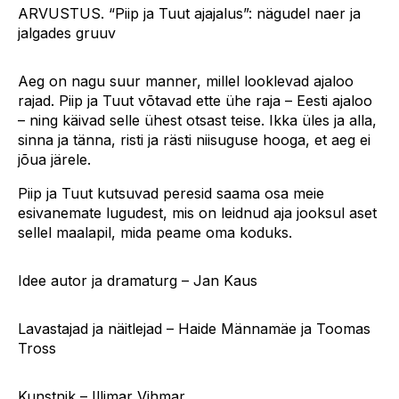
ARVUSTUS. “Piip ja Tuut ajajalus”: nägudel naer ja
jalgades gruuv
Aeg on nagu suur manner, millel looklevad ajaloo
rajad. Piip ja Tuut võtavad ette ühe raja – Eesti ajaloo
– ning käivad selle ühest otsast teise. Ikka üles ja alla,
sinna ja tänna, risti ja rästi niisuguse hooga, et aeg ei
jõua järele.
Piip ja Tuut kutsuvad peresid saama osa meie
esivanemate lugudest, mis on leidnud aja jooksul aset
sellel maalapil, mida peame oma koduks.
Idee autor ja dramaturg – Jan Kaus
Lavastajad ja näitlejad – Haide Männamäe ja Toomas
Tross
Kunstnik – Illimar Vihmar