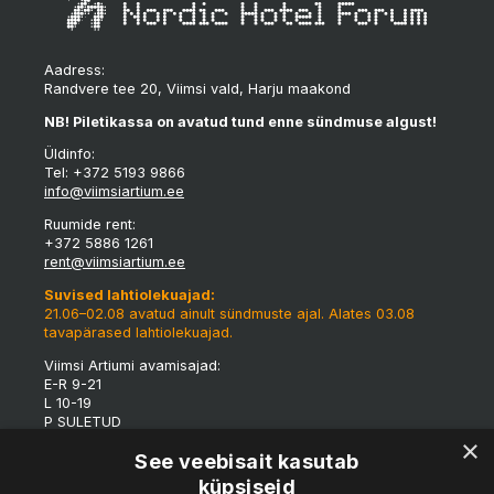
Aadress:
Randvere tee 20, Viimsi vald, Harju maakond
NB! Piletikassa on avatud tund enne sündmuse algust!
Üldinfo:
Tel: +372 5193 9866
info@viimsiartium.ee
Ruumide rent:
+372 5886 1261
rent@viimsiartium.ee
Suvised lahtiolekuajad:
21.06–02.08 avatud ainult sündmuste ajal. Alates 03.08
tavapärased lahtiolekuajad.
Viimsi Artiumi avamisajad:
E-R 9-21
L 10-19
P SULETUD
×
*Tulenevalt eriüritustest võivad maja lahtioleku ajad
See veebisait kasutab
jooksvalt muutuda.
küpsiseid