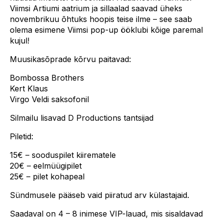
Viimsi Artiumi aatrium ja sillaalad saavad üheks
novembrikuu õhtuks hoopis teise ilme – see saab
olema esimene Viimsi pop-up ööklubi kõige paremal
kujul!
Muusikasõprade kõrvu paitavad:
Bombossa Brothers
Kert Klaus
Virgo Veldi saksofonil
Silmailu lisavad D Productions tantsijad
Piletid:
15€ – sooduspilet kiirematele
20€ – eelmüügipilet
25€ – pilet kohapeal
Sündmusele pääseb vaid piiratud arv külastajaid.
Saadaval on 4 – 8 inimese VIP-lauad, mis sisaldavad