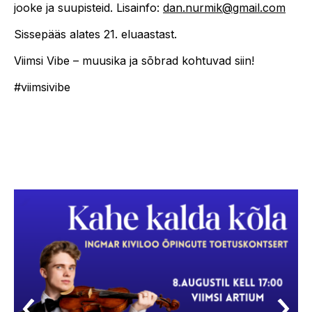
jooke ja suupisteid. Lisainfo:
dan.nurmik@gmail.com
Sissepääs alates 21. eluaastast.
Viimsi Vibe – muusika ja sõbrad kohtuvad siin!
#viimsivibe