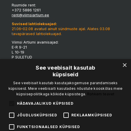
Ruumide rent:
+372 5886 1261
rent@viimsiartium.ee
Suvised lahtiolekuajad:
21.06–02.08 avatud ainult sündmuste ajal. Alates 03.08
tavapärased lahtiolekuajad.
Viimsi Artiumi avamisajad:
E-R 9-21
L 10-19
P SULETUD
×
*Tulenevalt eriüritustest võivad maja lahtioleku ajad
See veebisait kasutab
jooksvalt muutuda.
küpsiseid
Viimsi Artiumi tünnigalerii:
See veebisait kasutab kasutajakogemuse parandamiseks
K-R 15-19
küpsiseid. Meie veebisaiti kasutades nõustute kooskõlas meie
L 12-19
küpsisepoliitikaga kõikide küpsistega.
Rohkem teavet
P 12-17
Kohvik & catering:
HÄDAVAJALIKUD KÜPSISED
Vesipapi Buffet & Catering
kalvi.sedrik@mail.ee
JÕUDLUSKÜPSISED
REKLAAMKÜPSISED
NB! Kohvik on avatud tund enne sündmuse algust!
FUNKTSIONAALSED KÜPSISED