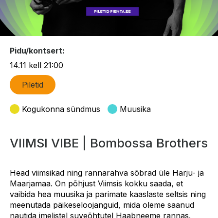
Pidu/kontsert:
14.11 kell 21:00
Piletid
Kogukonna sündmus
Muusika
VIIMSI VIBE | Bombossa Brothers
Head viimsikad ning rannarahva sõbrad üle Harju- ja
Maarjamaa. On põhjust Viimsis kokku saada, et
vaibida hea muusika ja parimate kaaslaste seltsis ning
meenutada päikeseloojanguid, mida oleme saanud
nautida imelistel suveõhtutel Haabneeme rannas.