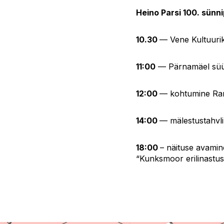
Heino Parsi 100. sün
10.30
— Vene Kultuurike
11:00
— Pärnamäel süüd
12:00
— kohtumine Rand
14:00
— mälestustahvl
18:00
– näituse avamine
“Kunksmoor erilinastus