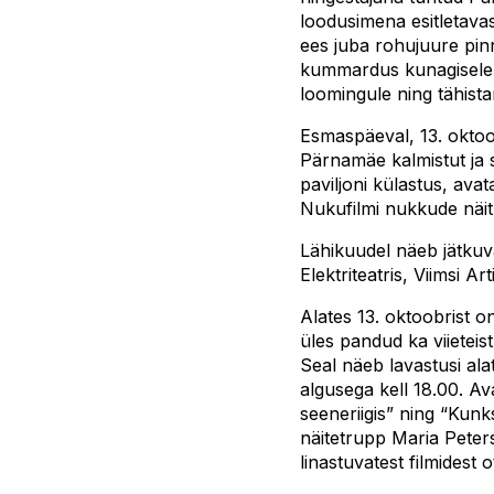
loodusimena esitletavas
ees juba rohujuure pin
kummardus kunagisele 
loomingule ning tähistami
Esmaspäeval, 13. okto
Pärnamäe kalmistut ja
paviljoni külastus, av
Nukufilmi nukkude näitu
Lähikuudel näeb jätkuva
Elektriteatris, Viimsi Ar
Alates 13. oktoobrist o
üles pandud ka viieteis
Seal näeb lavastusi al
algusega kell 18.00. A
seeneriigis” ning “Kun
näitetrupp Maria Peter
linastuvatest filmidest o