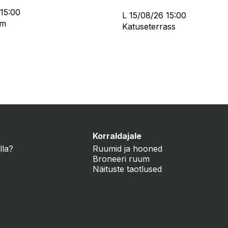
 15:00
L 15/08/26 15:00
um
Katuseterrass
Korraldajale
lla?
Ruumid ja hooned
Broneeri ruum
Näituste taotlused