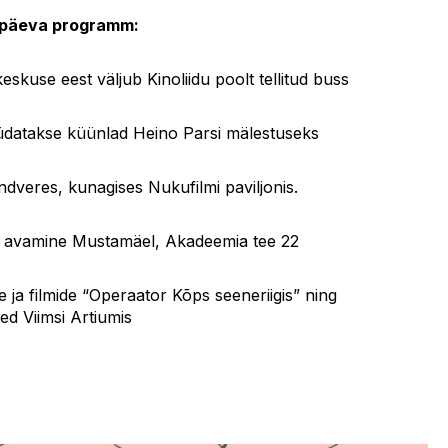
nipäeva programm:
skuse eest väljub Kinoliidu poolt tellitud buss
atakse küünlad Heino Parsi mälestuseks
veres, kunagises Nukufilmi paviljonis.
i avamine Mustamäel, Akadeemia tee 22
 ja filmide “Operaator Kõps seeneriigis” ning
ed Viimsi Artiumis