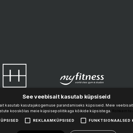
See veebisait kasutab küpsiseid
ait kasutab kasutajakogemuse parandamiseks küpsiseid. Meie veebisait
stute kooskõlas meie küpsisepoliitikaga kõikide küpsistega.
Rohkem te
ÜPSISED
REKLAAMKÜPSISED
FUNKTSIONAALSED 