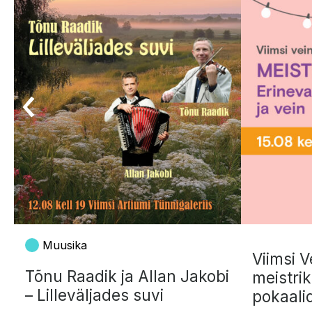
Muusika
Viimsi V
Tõnu Raadik ja Allan Jakobi
meistrik
– Lilleväljades suvi
pokaalid