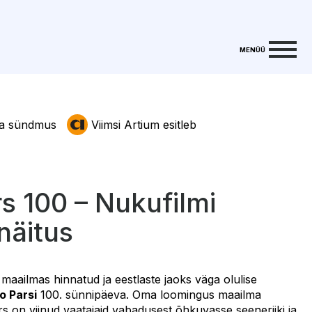
MENÜÜ
a sündmus
Viimsi Artium esitleb
s 100 – Nukufilmi
näitus
maailmas hinnatud ja eestlaste jaoks väga olulise
o Parsi
100. sünnipäeva. Oma loomingus maailma
s on viinud vaatajaid vabadusest õhkuvasse seeneriiki ja