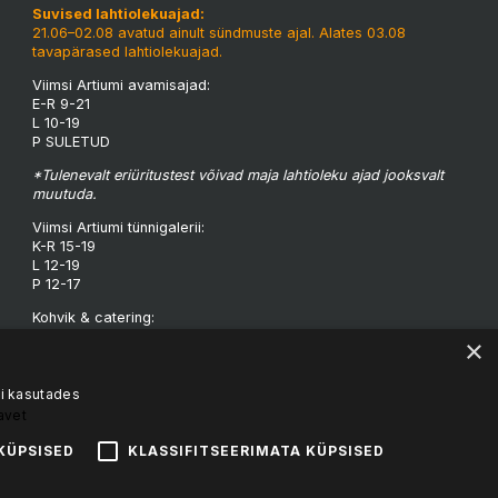
Suvised lahtiolekuajad:
21.06–02.08 avatud ainult sündmuste ajal. Alates 03.08
tavapärased lahtiolekuajad.
Viimsi Artiumi avamisajad:
E-R 9-21
L 10-19
P SULETUD
*Tulenevalt eriüritustest võivad maja lahtioleku ajad jooksvalt
muutuda.
Viimsi Artiumi tünnigalerii:
K-R 15-19
L 12-19
P 12-17
Kohvik & catering:
Vesipapi Buffet & Catering
×
kalvi.sedrik@mail.ee
NB! Kohvik on avatud tund enne sündmuse algust!
i kasutades
avet
KÜPSISED
KLASSIFITSEERIMATA KÜPSISED
Liitu uudiskirjaga! ->