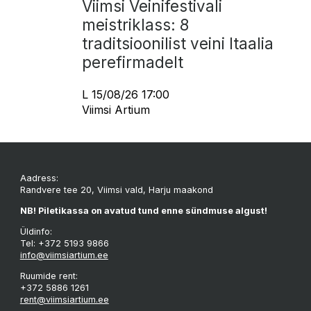
Viimsi Veinifestivali
meistriklass: 8
traditsioonilist veini Itaalia
perefirmadelt
L 15/08/26 17:00
Viimsi Artium
Aadress:
Randvere tee 20, Viimsi vald, Harju maakond
NB! Piletikassa on avatud tund enne sündmuse algust!
Üldinfo:
Tel: +372 5193 9866
info@viimsiartium.ee
Ruumide rent:
+372 5886 1261
rent@viimsiartium.ee