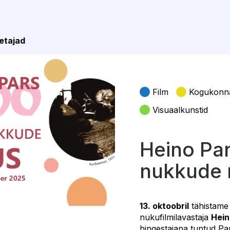
etajad
Film
Kogukonn
Visuaalkunstid
Heino Par
nukkude 
13. oktoobril
tähistame 
nukufilmilavastaja
Hein
hingestajana tuntud Par