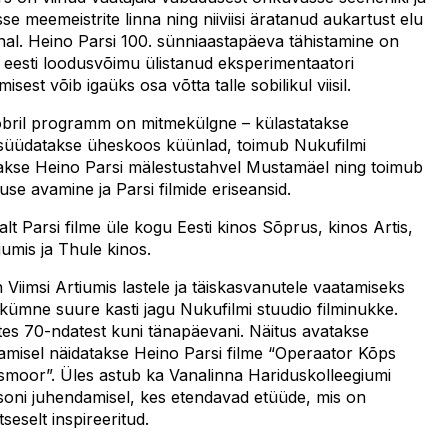
se meemeistrite linna ning niiviisi äratanud aukartust elu
nal. Heino Parsi 100. sünniaastapäeva tähistamine on
eesti loodusvõimu ülistanud eksperimentaatori
sest võib igaüks osa võtta talle sobilikul viisil.
obril programm on mitmekülgne – külastatakse
 süüdatakse üheskoos küünlad, toimub Nukufilmi
atakse Heino Parsi mälestustahvel Mustamäel ning toimub
se avamine ja Parsi filmide eriseansid.
lt Parsi filme üle kogu Eesti kinos Sõprus, kinos Artis,
tiumis ja Thule kinos.
n Viimsi Artiumis lastele ja täiskasvanutele vaatamiseks
tkümne suure kasti jagu Nukufilmi stuudio filminukke.
ates 70-ndatest kuni tänapäevani. Näitus avatakse
vamisel näidatakse Heino Parsi filme “Operaator Kõps
ksmoor”. Üles astub ka Vanalinna Hariduskolleegiumi
soni juhendamisel, kes etendavad etüüde, mis on
tseselt inspireeritud.