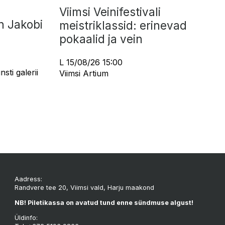
Viimsi Veinifestivali
n Jakobi
meistriklassid: erinevad
pokaalid ja vein
L 15/08/26 15:00
sti galerii
Viimsi Artium
Aadress:
Randvere tee 20, Viimsi vald, Harju maakond
NB! Piletikassa on avatud tund enne sündmuse algust!
Üldinfo: