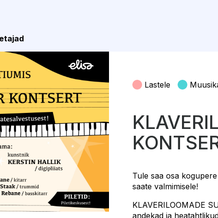
etajad
Lastele
Muusik
KLAVERI
KONTSE
Tule saa osa kogupere k
saate valmimisele!
KLAVERILOOMADE SUUR
andekad ja heatahtlikud