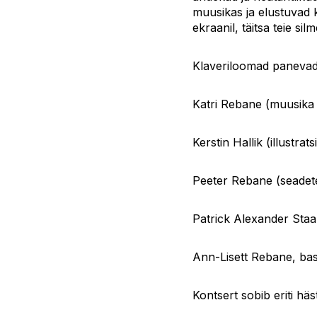
muusikas ja elustuvad k
ekraanil, täitsa teie si
Klaveriloomad panevad
Katri Rebane (muusika a
Kerstin Hallik (illustrats
Peeter Rebane (seadete a
Patrick Alexander Staak
Ann-Lisett Rebane, bas
Kontsert sobib eriti häs