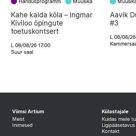
Haridusprogramm
Muusika
Muusik
Kahe kalda kõla – Ingmar
Aavik D
Kiviloo õpingute
#3
toetuskontsert
L 08/08/26
Kammersaa
L 08/08/26 17:00
Suur saal
Viimsi Artium
Külastajale
Meist
Kuidas meile tu
Inimesed
Ligipääsetavus
Kontakt