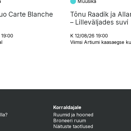
a
Muusika
uo Carte Blanche
Tõnu Raadik ja Alla
– Lilleväljades suvi
 19:00
K 12/08/26 19:00
l
Viimsi Artiumi kaasaegse kun
Korraldajale
lla?
Ruumid ja hooned
Broneeri ruum
Näituste taotlused