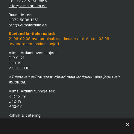
Tel: +372 5193 9866
info@viimsiartium.ee
Ruumide rent:
+372 5886 1261
rent@viimsiartium.ee
Suvised lahtiolekuajad:
21.06–02.08 avatud ainult sündmuste ajal. Alates 03.08
tavapärased lahtiolekuajad.
Viimsi Artiumi avamisajad:
E-R 9-21
L 10-19
P SULETUD
*Tulenevalt eriüritustest võivad maja lahtioleku ajad jooksvalt
muutuda.
Viimsi Artiumi tünnigalerii:
K-R 15-19
L 12-19
P 12-17
Kohvik & catering:
Vesipapi Buffet & Catering
×
kalvi.sedrik@mail.ee