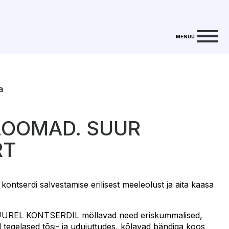
MENÜÜ
a
LOOMAD. SUUR
RT
ontserdi salvestamise erilisest meeleolust ja aita kaasa
EL KONTSERDIL möllavad need eriskummalised,
 tegelased tõsi- ja udujuttudes, kõlavad bändiga koos