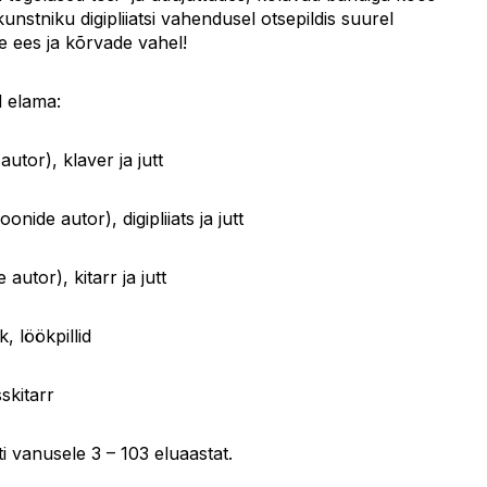
unstniku digipliiatsi vahendusel otsepildis suurel
lme ees ja kõrvade vahel!
 elama:
utor), klaver ja jutt
ioonide autor), digipliiats ja jutt
utor), kitarr ja jutt
, löökpillid
skitarr
ti vanusele 3 – 103 eluaastat.