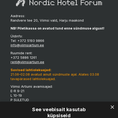
Aadress:
Randvere tee 20, Viimsi vald, Harju maakond
NB! Piletikassa on avatud tund enne sündmuse algust!
Üldinfo:
Tel: +372 5193 9866
info@viimsiartium.ee
Ruumide rent:
+372 5886 1261
rent@viimsiartium.ee
Suvised lahtiolekuajad:
21.06–02.08 avatud ainult sündmuste ajal. Alates 03.08
tavapärased lahtiolekuajad.
Viimsi Artiumi avamisajad:
E-R 9-21
L 10-19
P SULETUD
×
*Tulenevalt eriüritustest võivad maja lahtioleku ajad
See veebisait kasutab
jooksvalt muutuda.
küpsiseid