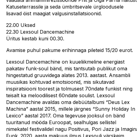
Katuseterrassile ja seda ümbritsevale ürgloodusele
lisavad öist maagiat valgusinstallatsioonid.
22.00 Uksed
22.30 Lexsoul Dancemachine
Üritus kestab kuni 00.30.
Avamise puhul pakume erihinnaga pileteid 15/20 eurot.
Lexsoul Dancemachine on kuueliikmeline energiast
pakatav funk-soul bänd, mis tantsutab publikut oma
hingestatud gruuvidega alates 2013. aastast. Ansambli
muusikas kohtuvad emotsioonid, mis sikutavad
inspiratsiooni toorest ja tolmusest 70ndate funkist ning
teisalt ka meloodilisest 60ndate soulist. Lexsoul
Dancemachine avaldas oma debüütalbumi “Deus Lex
Machina” aastal 2015, millele järgnes “Sunny Holiday In
Lexico” aastal 2017. Oma tegevuse jooksul on bänd
tuuritanud mööda Euroopat, sealhulgas sellistel
nimekatel festivalidel nagu Positivus, Pori Jazz ja Imagin
Funk. 2020. aasta maikuus ilmus Lexsouli värskeim