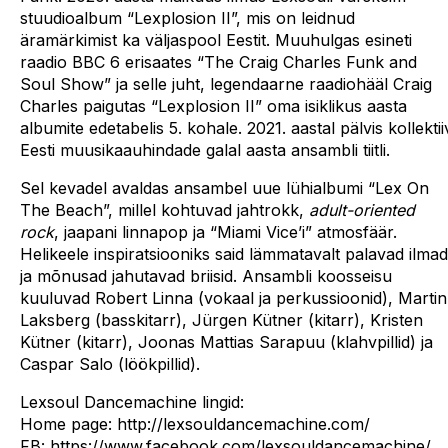
stuudioalbum “Lexplosion II”, mis on leidnud
äramärkimist ka väljaspool Eestit. Muuhulgas esineti
raadio BBC 6 erisaates “The Craig Charles Funk and
Soul Show” ja selle juht, legendaarne raadiohääl Craig
Charles paigutas “Lexplosion II” oma isiklikus aasta
albumite edetabelis 5. kohale. 2021. aastal pälvis kollektii
Eesti muusikaauhindade galal aasta ansambli tiitli.
Sel kevadel avaldas ansambel uue lühialbumi “Lex On
The Beach”, millel kohtuvad jahtrokk,
adult-oriented
rock
, jaapani linnapop ja “Miami Vice’i” atmosfäär.
Helikeele inspiratsiooniks said lämmatavalt palavad ilmad
ja mõnusad jahutavad briisid. Ansambli koosseisu
kuuluvad Robert Linna (vokaal ja perkussioonid), Martin
Laksberg (basskitarr), Jürgen Kütner (kitarr), Kristen
Kütner (kitarr), Joonas Mattias Sarapuu (klahvpillid) ja
Caspar Salo (löökpillid).
Lexsoul Dancemachine lingid:
Home page: http://lexsouldancemachine.com/
FB: https://www.facebook.com/lexsouldancemachine/