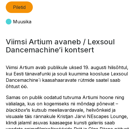
Piletid
Muusika
Viimsi Artium avaneb / Lexsoul
Dancemachine’i kontsert
Viimsi Artium avab publikule uksed 19. augusti hilisõhtul,
kui Eesti tänavafunki ja souli kuumima koosluse Lexsoul
Dancemachine´i kaasahaaravate rütmide saatel saab
õhtust öö.
Samas on publik oodatud tutvuma Artiumi hoone ning
välialaga, kus on kogemiseks nii mõndagi põnevat –
blackbox
’is kutsub meeliavardavale, helivõnkeid ja
visuaale täis rännakule Kristjan Järvi NEscapes Lounge,
klindi jalamil asuvas kaasaegse kunsti galeriis saab
vaadata animafilmirežissööride Priit ja Olga Pärna näitust