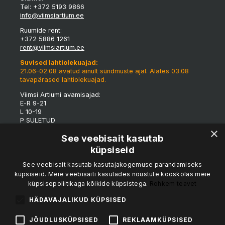
Tel: +372 5193 9866
info@viimsiartium.ee
Ruumide rent:
+372 5886 1261
rent@viimsiartium.ee
Suvised lahtiolekuajad:
21.06–02.08 avatud ainult sündmuste ajal. Alates 03.08
tavapärased lahtiolekuajad.
Viimsi Artiumi avamisajad:
E-R 9-21
L 10-19
P SULETUD
×
*Tulenevalt eriüritustest võivad maja lahtioleku ajad
See veebisait kasutab
jooksvalt muutuda.
küpsiseid
Viimsi Artiumi tünnigalerii:
See veebisait kasutab kasutajakogemuse parandamiseks
K-R 15-19
küpsiseid. Meie veebisaiti kasutades nõustute kooskõlas meie
L 12-19
küpsisepoliitikaga kõikide küpsistega.
Rohkem teavet
P 12-17
Kohvik & catering:
HÄDAVAJALIKUD KÜPSISED
Vesipapi Buffet & Catering
kalvi.sedrik@mail.ee
JÕUDLUSKÜPSISED
REKLAAMKÜPSISED