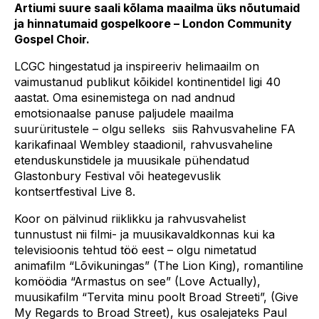
Artiumi suure saali kõlama maailma üks nõutumaid
ja hinnatumaid gospelkoore – London Community
Gospel Choir.
LCGC hingestatud ja inspireeriv helimaailm on
vaimustanud publikut kõikidel kontinentidel ligi 40
aastat. Oma esinemistega on nad andnud
emotsionaalse panuse paljudele maailma
suurüritustele – olgu selleks siis Rahvusvaheline FA
karikafinaal Wembley staadionil, rahvusvaheline
etenduskunstidele ja muusikale pühendatud
Glastonbury Festival või heategevuslik
kontsertfestival Live 8.
Koor on pälvinud riiklikku ja rahvusvahelist
tunnustust nii filmi- ja muusikavaldkonnas kui ka
televisioonis tehtud töö eest – olgu nimetatud
animafilm “Lõvikuningas” (The Lion King), romantiline
komöödia “Armastus on see” (Love Actually),
muusikafilm “Tervita minu poolt Broad Streeti”, (Give
My Regards to Broad Street), kus osalejateks Paul