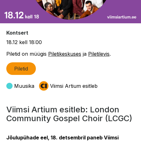
Kontsert
18.12 kell 18:00
Piletid on müügis
Piletikeskuses
ja
Piletilevis
.
Piletid
Muusika
Viimsi Artium esitleb
Viimsi Artium esitleb: London
Community Gospel Choir (LCGC)
Jõulupühade eel, 18. detsembril paneb Viimsi