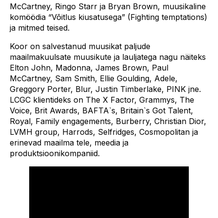
McCartney, Ringo Starr ja Bryan Brown, muusikaline
komöödia “Võitlus kiusatusega” (Fighting temptations)
ja mitmed teised.
Koor on salvestanud muusikat paljude
maailmakuulsate muusikute ja lauljatega nagu näiteks
Elton John, Madonna, James Brown, Paul
McCartney, Sam Smith, Ellie Goulding, Adele,
Greggory Porter, Blur, Justin Timberlake, PINK jne.
LCGC klientideks on The X Factor, Grammys, The
Voice, Brit Awards, BAFTA`s, Britain`s Got Talent,
Royal, Family engagements, Burberry, Christian Dior,
LVMH group, Harrods, Selfridges, Cosmopolitan ja
erinevad maailma tele, meedia ja
produktsioonikompaniid.