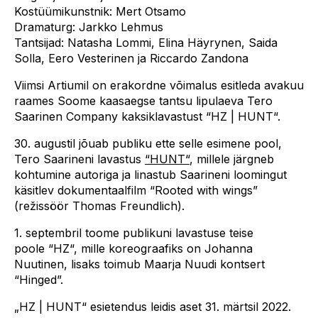
Kostüümikunstnik: Mert Otsamo
Dramaturg: Jarkko Lehmus
Tantsijad: Natasha Lommi, Elina Häyrynen, Saida
Solla, Eero Vesterinen ja Riccardo Zandona
Viimsi Artiumil on erakordne võimalus esitleda avakuu
raames Soome kaasaegse tantsu lipulaeva Tero
Saarinen Company kaksiklavastust “HZ | HUNT“.
30. augustil jõuab publiku ette selle esimene pool,
Tero Saarineni lavastus
“HUNT“
, millele järgneb
kohtumine autoriga ja linastub Saarineni loomingut
käsitlev dokumentaalfilm “Rooted with wings”
(režissöör Thomas Freundlich).
1. septembril toome publikuni lavastuse teise
poole “HZ“, mille koreograafiks on Johanna
Nuutinen, lisaks toimub Maarja Nuudi kontsert
“Hinged”.
„HZ | HUNT“ esietendus leidis aset 31. märtsil 2022.