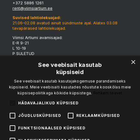
+372 5886 1261
rent@viimsiartium.ee
Suvised lahtiolekuajad:
21.06–02.08 avatud ainult sündmuste ajal. Alates 03.08
tavapärased lahtiolekuajad.
Viimsi Artiumi avamisajad:
E-R 9-21
L 10-19
P SULETUD
×
*Tulenevalt eriüritustest võivad maja lahtioleku ajad
See veebisait kasutab
jooksvalt muutuda.
küpsiseid
Viimsi Artiumi tünnigalerii:
See veebisait kasutab kasutajakogemuse parandamiseks
K-R 15-19
küpsiseid. Meie veebisaiti kasutades nõustute kooskõlas meie
L 12-19
küpsisepoliitikaga kõikide küpsistega.
Rohkem teavet
P 12-17
Kohvik & catering:
HÄDAVAJALIKUD KÜPSISED
Vesipapi Buffet & Catering
kalvi.sedrik@mail.ee
JÕUDLUSKÜPSISED
REKLAAMKÜPSISED
NB! Kohvik on avatud tund enne sündmuse algust!
FUNKTSIONAALSED KÜPSISED