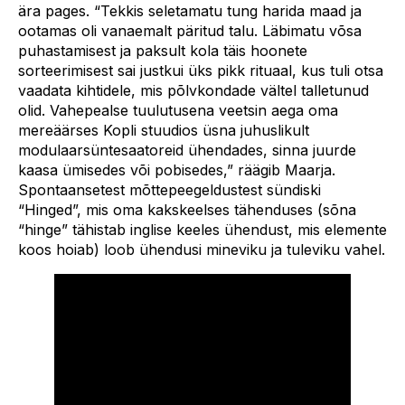
ära pages. “Tekkis seletamatu tung harida maad ja
ootamas oli vanaemalt päritud talu. Läbimatu võsa
puhastamisest ja paksult kola täis hoonete
sorteerimisest sai justkui üks pikk rituaal, kus tuli otsa
vaadata kihtidele, mis põlvkondade vältel talletunud
olid. Vahepealse tuulutusena veetsin aega oma
mereäärses Kopli stuudios üsna juhuslikult
modulaarsüntesaatoreid ühendades, sinna juurde
kaasa ümisedes või pobisedes,” räägib Maarja.
Spontaansetest mõttepeegeldustest sündiski
“Hinged”, mis oma kakskeelses tähenduses (sõna
“hinge” tähistab inglise keeles ühendust, mis elemente
koos hoiab) loob ühendusi mineviku ja tuleviku vahel.