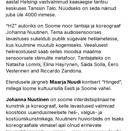
aastal Helsingi vastvalminud kaasaegse tantsu
keskuses Tanssin Talo. Nüüdseks on seda näinud
juba üle 4000 inimese.
“HZ” autoriks on Soome noor tantsija ja koreograaf
Johanna Nuutinen. Tema audiosensoorses
lavastuses sukeldub publik sügavale helilainetesse,
kus kuulmine muutub kogemiseks. Veealusest
helireostusest saab selles moodsa maailma
sensoorsete stiimulite metafoor. Tantsijateks on
Natasha Lommi, Elina Häyrynen, Saida Solla, Eero
Vesterinen and Riccardo Zandona.
Etendusele järgneb
Maarja Nuudi
kontsert “Hinged”,
millega loome kultuurisilla Eesti ja Soome vahel.
Johanna Nuutinen
on soome interdistsiplinaarne
kunstnik ja koreograaf, kelle lavastused valmivad
koostöös uuendusmeelsete heli-, valgus- ja
kostüümikunstnikega. Nuutineni huviorbiidis on lisaks
koreograafiale viimasel ajal olnud erinevate