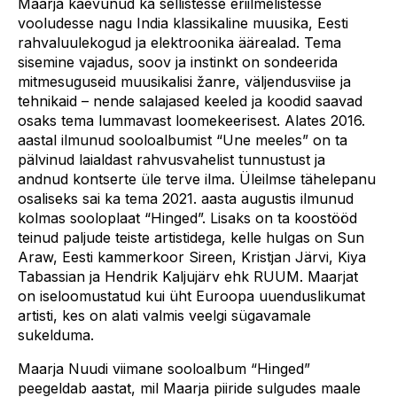
Maarja kaevunud ka sellistesse eriilmelistesse
vooludesse nagu India klassikaline muusika, Eesti
rahvaluulekogud ja elektroonika äärealad. Tema
sisemine vajadus, soov ja instinkt on sondeerida
mitmesuguseid muusikalisi žanre, väljendusviise ja
tehnikaid – nende salajased keeled ja koodid saavad
osaks tema lummavast loomekeerisest. Alates 2016.
aastal ilmunud sooloalbumist “Une meeles” on ta
pälvinud laialdast rahvusvahelist tunnustust ja
andnud kontserte üle terve ilma. Üleilmse tähelepanu
osaliseks sai ka tema 2021. aasta augustis ilmunud
kolmas sooloplaat “Hinged”. Lisaks on ta koostööd
teinud paljude teiste artistidega, kelle hulgas on Sun
Araw, Eesti kammerkoor Sireen, Kristjan Järvi, Kiya
Tabassian ja Hendrik Kaljujärv ehk RUUM. Maarjat
on iseloomustatud kui üht Euroopa uuenduslikumat
artisti, kes on alati valmis veelgi sügavamale
sukelduma.
Maarja Nuudi viimane sooloalbum “Hinged”
peegeldab aastat, mil Maarja piiride sulgudes maale