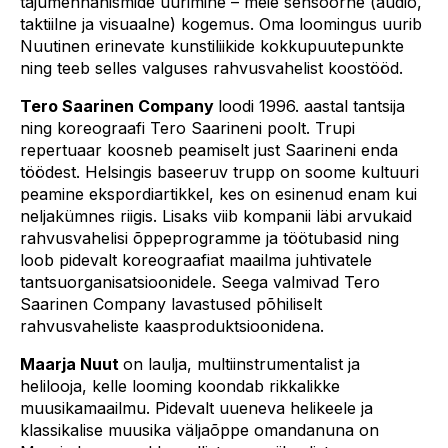
tajumehhanismide uurimine – meie sensoorne (audio,
taktiilne ja visuaalne) kogemus. Oma loomingus uurib
Nuutinen erinevate kunstiliikide kokkupuutepunkte
ning teeb selles valguses rahvusvahelist koostööd.
Tero Saarinen Company
loodi 1996. aastal tantsija
ning koreograafi Tero Saarineni poolt. Trupi
repertuaar koosneb peamiselt just Saarineni enda
töödest. Helsingis baseeruv trupp on soome kultuuri
peamine ekspordiartikkel, kes on esinenud enam kui
neljakümnes riigis. Lisaks viib kompanii läbi arvukaid
rahvusvahelisi õppeprogramme ja töötubasid ning
loob pidevalt koreograafiat maailma juhtivatele
tantsuorganisatsioonidele. Seega valmivad Tero
Saarinen Company lavastused põhiliselt
rahvusvaheliste kaasproduktsioonidena.
Maarja Nuut
on laulja, multiinstrumentalist ja
helilooja, kelle looming koondab rikkalikke
muusikamaailmu. Pidevalt uueneva helikeele ja
klassikalise muusika väljaõppe omandanuna on