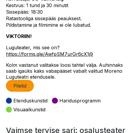
Kestvus: 1 tund ja 30 minutit
Sissepääs: 18:30
Ratastooliga sissepääs peauksest.
Pildistamine ja filmimine ei ole lubatud.
VIKTORIIN!
Luguteater, mis see on?
https://forms.gle/AwfpSM7urGr6cX1j9
Kolm vastanut valitakse loosi tahtel välja. Auhinnaks
saab igaüks kaks vabapääset vabalt valitud Moreno
Luguteatri etendusele.
Piletid
Etenduskunstid
Haridusprogramm
Visuaalkunstid
Vaimse tervise sari: osalusteater