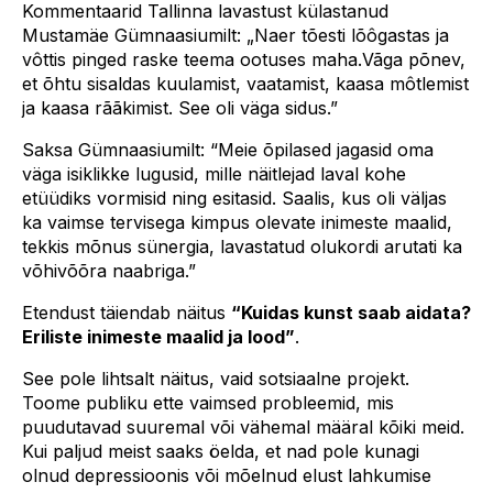
Kommentaarid Tallinna lavastust külastanud
Mustamäe Gümnaasiumilt: „Naer tõesti lõôgastas ja
vôttis pinged raske teema ootuses maha.Vãga põnev,
et õhtu sisaldas kuulamist, vaatamist, kaasa môtlemist
ja kaasa rããkimist. See oli väga sidus.”
Saksa Gümnaasiumilt: “Meie õpilased jagasid oma
väga isiklikke lugusid, mille näitlejad laval kohe
etüüdiks vormisid ning esitasid. Saalis, kus oli väljas
ka vaimse tervisega kimpus olevate inimeste maalid,
tekkis mõnus sünergia, lavastatud olukordi arutati ka
võhivõõra naabriga.”
Etendust täiendab näitus
“Kuidas kunst saab aidata?
Eriliste inimeste maalid ja lood”
.
See pole lihtsalt näitus, vaid sotsiaalne projekt.
Toome publiku ette vaimsed probleemid, mis
puudutavad suuremal või vähemal määral kõiki meid.
Kui paljud meist saaks öelda, et nad pole kunagi
olnud depressioonis või mõelnud elust lahkumise