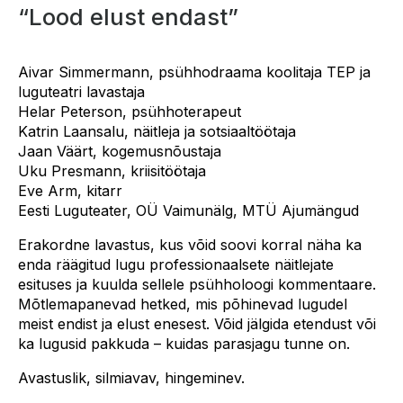
“Lood elust endast”
Aivar Simmermann, psühhodraama koolitaja TEP ja
luguteatri lavastaja
Helar Peterson, psühhoterapeut
Katrin Laansalu, näitleja ja sotsiaaltöötaja
Jaan Väärt, kogemusnõustaja
Uku Presmann, kriisitöötaja
Eve Arm, kitarr
Eesti Luguteater, OÜ Vaimunälg, MTÜ Ajumängud
Erakordne lavastus, kus võid soovi korral näha ka
enda räägitud lugu professionaalsete näitlejate
esituses ja kuulda sellele psühholoogi kommentaare.
Mõtlemapanevad hetked, mis põhinevad lugudel
meist endist ja elust enesest. Võid jälgida etendust või
ka lugusid pakkuda – kuidas parasjagu tunne on.
Avastuslik, silmiavav, hingeminev.