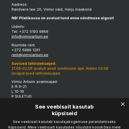
Aadress:
Randvere tee 20, Viimsi vald, Harju maakond
NB! Piletikassa on avatud tund enne sündmuse algust!
Üldinfo:
Tel: +372 5193 9866
info@viimsiartium.ee
Ruumide rent:
+372 5886 1261
rent@viimsiartium.ee
Suvised lahtiolekuajad:
21.06–02.08 avatud ainult sündmuste ajal. Alates 03.08
tavapärased lahtiolekuajad.
Viimsi Artiumi avamisajad:
E-R 9-21
L 10-19
P SULETUD
×
*Tulenevalt eriüritustest võivad maja lahtioleku ajad
See veebisait kasutab
jooksvalt muutuda.
küpsiseid
Viimsi Artiumi tünnigalerii:
See veebisait kasutab kasutajakogemuse parandamiseks
K-R 15-19
küpsiseid. Meie veebisaiti kasutades nõustute kooskõlas meie
L 12-19