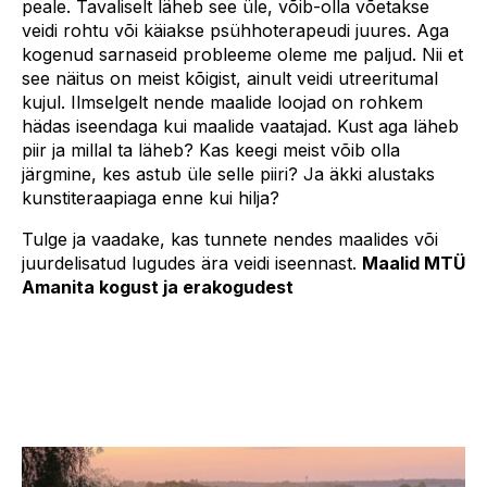
peale. Tavaliselt läheb see üle, võib-olla võetakse
veidi rohtu või käiakse psühhoterapeudi juures. Aga
kogenud sarnaseid probleeme oleme me paljud. Nii et
see näitus on meist kõigist, ainult veidi utreeritumal
kujul. Ilmselgelt nende maalide loojad on rohkem
hädas iseendaga kui maalide vaatajad. Kust aga läheb
piir ja millal ta läheb? Kas keegi meist võib olla
järgmine, kes astub üle selle piiri? Ja äkki alustaks
kunstiteraapiaga enne kui hilja?
Tulge ja vaadake, kas tunnete nendes maalides või
juurdelisatud lugudes ära veidi iseennast.
Maalid MTÜ
Amanita kogust ja erakogudest